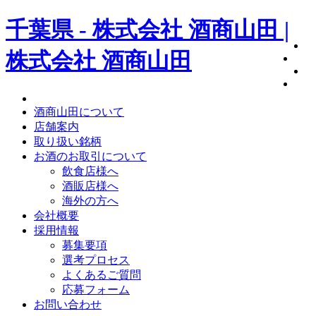
千葉県 - 株式会社 酒商山田 |
株式会社 酒商山田
酒商山田について
店舗案内
取り扱い銘柄
お酒のお取引について
飲食店様へ
酒販店様へ
海外の方へ
会社概要
採用情報
募集要項
選考プロセス
よくあるご質問
応募フォーム
お問い合わせ