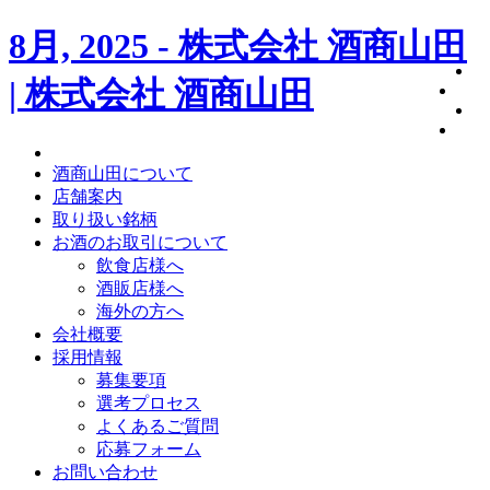
8月, 2025 - 株式会社 酒商山田
| 株式会社 酒商山田
酒商山田について
店舗案内
取り扱い銘柄
お酒のお取引について
飲食店様へ
酒販店様へ
海外の方へ
会社概要
採用情報
募集要項
選考プロセス
よくあるご質問
応募フォーム
お問い合わせ