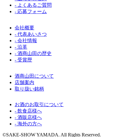
- よくあるご質問
- 応募フォーム
会社概要
- 代表あいさつ
- 会社情報
- 沿革
- 酒商山田の歴史
- 受賞歴
酒商山田について
店舗案内
取り扱い銘柄
お酒のお取引について
- 飲食店様へ
- 酒販店様へ
- 海外の方へ
©SAKE-SHOW YAMADA. All Rights Reserved.