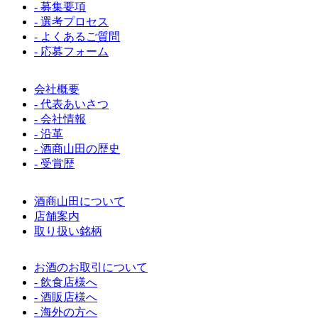
- 募集要項
- 選考プロセス
- よくあるご質問
- 応募フォーム
会社概要
- 代表あいさつ
- 会社情報
- 沿革
- 酒商山田の歴史
- 受賞歴
酒商山田について
店舗案内
取り扱い銘柄
お酒のお取引について
- 飲食店様へ
- 酒販店様へ
- 海外の方へ