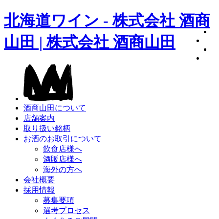
北海道ワイン - 株式会社 酒商
山田 | 株式会社 酒商山田
酒商山田について
店舗案内
取り扱い銘柄
お酒のお取引について
飲食店様へ
酒販店様へ
海外の方へ
会社概要
採用情報
募集要項
選考プロセス