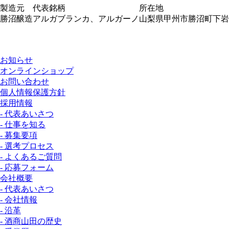
製造元
代表銘柄
所在地
勝沼醸造
アルガブランカ、アルガーノ
山梨県甲州市勝沼町下岩崎
お知らせ
オンラインショップ
お問い合わせ
個人情報保護方針
採用情報
- 代表あいさつ
- 仕事を知る
- 募集要項
- 選考プロセス
- よくあるご質問
- 応募フォーム
会社概要
- 代表あいさつ
- 会社情報
- 沿革
- 酒商山田の歴史