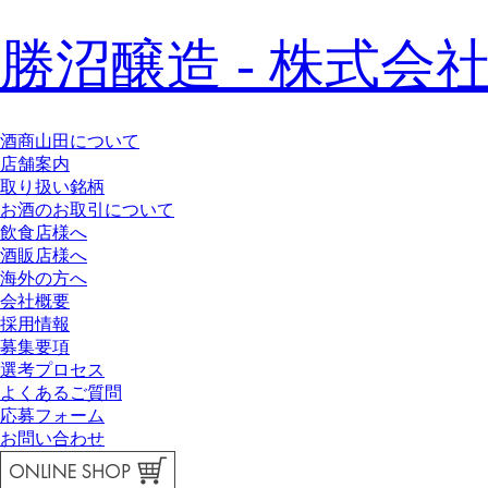
勝沼醸造 - 株式会社
酒商山田について
店舗案内
取り扱い銘柄
お酒のお取引について
飲食店様へ
酒販店様へ
海外の方へ
会社概要
採用情報
募集要項
選考プロセス
よくあるご質問
応募フォーム
お問い合わせ