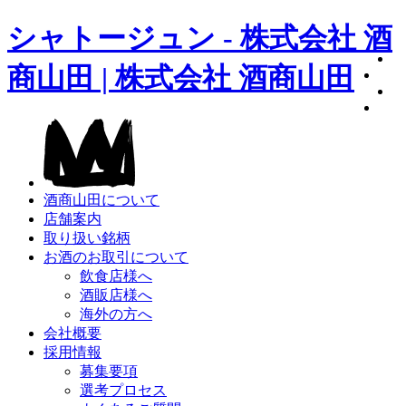
シャトージュン - 株式会社 酒
商山田 | 株式会社 酒商山田
酒商山田について
店舗案内
取り扱い銘柄
お酒のお取引について
飲食店様へ
酒販店様へ
海外の方へ
会社概要
採用情報
募集要項
選考プロセス