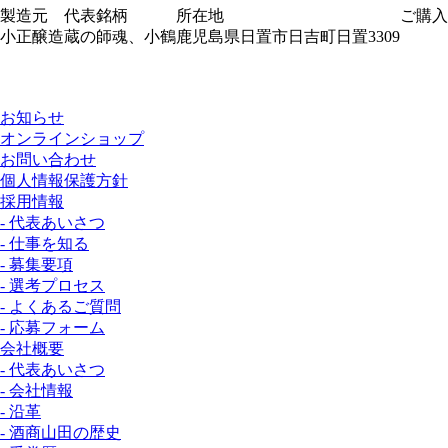
製造元
代表銘柄
所在地
ご購入
小正醸造
蔵の師魂、小鶴
鹿児島県日置市日吉町日置3309
お知らせ
オンラインショップ
お問い合わせ
個人情報保護方針
採用情報
- 代表あいさつ
- 仕事を知る
- 募集要項
- 選考プロセス
- よくあるご質問
- 応募フォーム
会社概要
- 代表あいさつ
- 会社情報
- 沿革
- 酒商山田の歴史