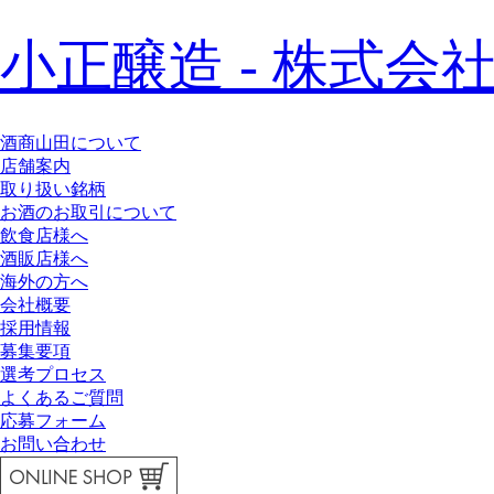
小正醸造 - 株式会社
酒商山田について
店舗案内
取り扱い銘柄
お酒のお取引について
飲食店様へ
酒販店様へ
海外の方へ
会社概要
採用情報
募集要項
選考プロセス
よくあるご質問
応募フォーム
お問い合わせ