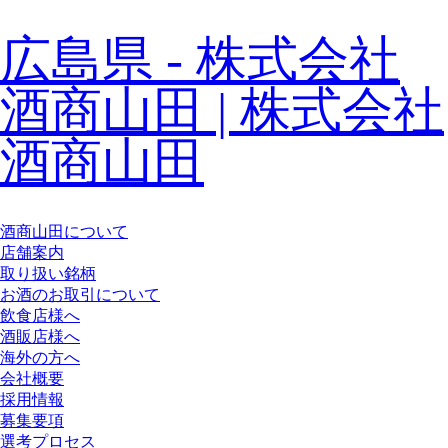
広島県 - 株式会社
酒商山田 | 株式会社
酒商山田
酒商山田について
店舗案内
取り扱い銘柄
お酒のお取引について
飲食店様へ
酒販店様へ
海外の方へ
会社概要
採用情報
募集要項
選考プロセス