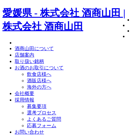
愛媛県 - 株式会社 酒商山田 |
株式会社 酒商山田
酒商山田について
店舗案内
取り扱い銘柄
お酒のお取引について
飲食店様へ
酒販店様へ
海外の方へ
会社概要
採用情報
募集要項
選考プロセス
よくあるご質問
応募フォーム
お問い合わせ