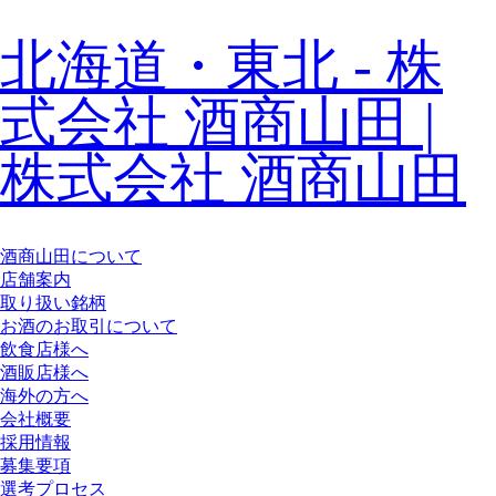
北海道・東北 - 株
式会社 酒商山田 |
株式会社 酒商山田
酒商山田について
店舗案内
取り扱い銘柄
お酒のお取引について
飲食店様へ
酒販店様へ
海外の方へ
会社概要
採用情報
募集要項
選考プロセス