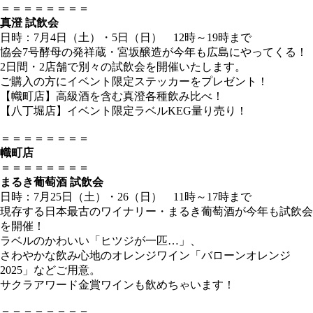
＝＝＝＝＝＝＝＝
真澄 試飲会
日時：7月4日（土）・5日（日） 12時～19時まで
協会7号酵母の発祥蔵・宮坂醸造が今年も広島にやってくる！
2日間・2店舗で別々の試飲会を開催いたします。
ご購入の方にイベント限定ステッカーをプレゼント！
【幟町店】高級酒を含む真澄各種飲み比べ！
【八丁堀店】イベント限定ラベルKEG量り売り！
＝＝＝＝＝＝＝＝
幟町店
＝＝＝＝＝＝＝＝
まるき葡萄酒 試飲会
日時：7月25日（土）・26（日） 11時～17時まで
現存する日本最古のワイナリー・まるき葡萄酒が今年も試飲会
を開催！
ラベルのかわいい「ヒツジが一匹…」、
さわやかな飲み心地のオレンジワイン「バローンオレンジ
2025」などご用意。
サクラアワード金賞ワインも飲めちゃいます！
＝＝＝＝＝＝＝＝