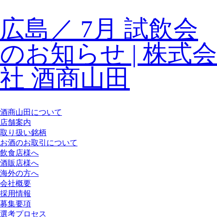
広島／ 7月 試飲会
のお知らせ | 株式会
社 酒商山田
酒商山田について
店舗案内
取り扱い銘柄
お酒のお取引について
飲食店様へ
酒販店様へ
海外の方へ
会社概要
採用情報
募集要項
選考プロセス