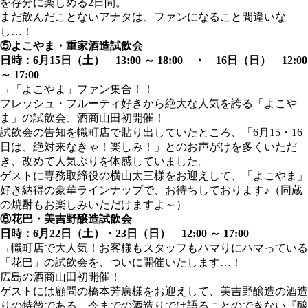
を存分に楽しめる2日間。
まだ飲んだことないアナタは、ファンになること間違いな
し…！
⑤よこやま・重家酒造試飲会
日時：6月15日（土） 13:00 ～ 18:00 ・ 16日（日） 12:00
～ 17:00
→「よこやま」ファン集合！！
フレッシュ・フルーティ好きから絶大な人気を誇る「よこや
ま」の試飲会、酒商山田初開催！
試飲会の告知を幟町店で貼り出していたところ、「6月15・16
日は、絶対来なきゃ！楽しみ！」とのお声がけを多くいただ
き、改めて人気ぶりを体感していました。
ゲストに専務取締役の横山太三様をお迎えして、「よこやま」
好き納得の豪華ラインナップで、お待ちしております♪（同蔵
の焼酎もお楽しみいただけますよ～）
⑥花巴・美吉野醸造試飲会
日時：6月22日（土）・23日（日） 12:00 ～ 17:00
→幟町店で大人気！お客様もスタッフもハマりにハマっている
「花巴」の試飲会を、ついに開催いたします…！
広島の酒商山田初開催！
ゲストには顧問の橋本芳廣様をお迎えして、美吉野醸造の酒造
りの特徴である、今までの酒造りでは語ることのできない『酸