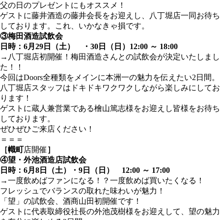
父の日のプレゼントにもオススメ！
ゲストに藤井酒造の藤井会長をお迎えし、八丁堀店一同お待ち
しております。これ、いかなきゃ損です。
③梅田酒造試飲会
日時：6月29日（土） ・30日（日）12:00 ～ 18:00
→八丁堀店初開催！梅田酒造さんとの試飲会が決定いたしまし
た！！
今回はDoors全種類をメインに本洲一の魅力を伝えたい2日間。
八丁堀店スタッフはドキドキワクワクしながら楽しみにしてお
ります！
ゲストに蔵人兼営業である檜山篤志様をお迎えし皆様をお待ち
しております。
ぜひぜひご来店ください！
＝＝＝
［幟町
店開催
］
④望・外池酒造店試飲会
日時：6月8日（土）・9日（日） 12:00 ～ 17:00
→一度飲めばファンになる！？一度飲めば買いたくなる！
フレッシュでバランスの取れた味わいが魅力！
「望」の試飲会、酒商山田初開催です！
ゲストに代表取締役社長の外池茂樹様をお迎えして、望の魅力