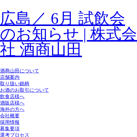
広島／ 6月 試飲会
のお知らせ | 株式会
社 酒商山田
酒商山田について
店舗案内
取り扱い銘柄
お酒のお取引について
飲食店様へ
酒販店様へ
海外の方へ
会社概要
採用情報
募集要項
選考プロセス