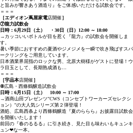
と旨みが響きあう酒造り』をご体感いただける試飲会です。
＝＝＝
［エディオン蔦屋家電
店開催
］
⑦龍力試飲会
日時：6月29日（土） ・30日（日）12:00 ～ 18:00
→カッコいいボトルが目を惹く『龍力』の試飲会を開催しま
す。
暑い季節におすすめの夏酒やジメジメを一瞬で吹き飛ばすスパ
ークリングをご用意しています。
日本酒業界屈指のロックな男、北原大樹様がゲストに登場！ウ
ラ目玉として、長期熟成酒も…
＝＝＝
［宇品本
店開催
］
⑧
広島・西條鶴醸造試飲会
日時：6月15日（土） 10:00 ～ 17:00
→
酒商山田プレゼンツ”CWS（コンセプトワーカーズセレクシ
ョン）”の大人気シリーズ第２弾登場！
酒処、広島西条より西條鶴醸造『夏のららら』お披露目試飲会
を開催いたします！
前回の『春のるるる』に引き続き、見た目も味わいもキュンキ
ュン❤な一本。