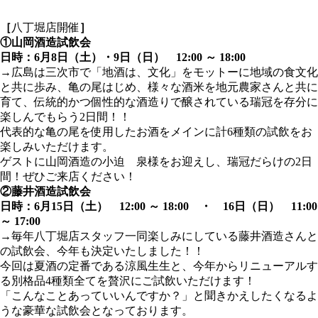
［
八丁堀店開催
］
①山岡酒造試飲会
日時：6月8日（土）・9日（日） 12:00 ～ 18:00
→広島は三次市で「地酒は、文化」をモットーに地域の食文化
と共に歩み、亀の尾はじめ、様々な酒米を地元農家さんと共に
育て、伝統的かつ個性的な酒造りで醸されている瑞冠を存分に
楽しんでもらう2日間！！
代表的な亀の尾を使用したお酒をメインに計6種類の試飲をお
楽しみいただけます。
ゲストに山岡酒造の小迫 泉様をお迎えし、瑞冠だらけの2日
間！ぜひご来店ください！
②藤井酒造試飲会
日時：6月15日（土） 12:00 ～ 18:00 ・
16日（日） 11:00
～ 17:00
→
毎年八丁堀店スタッフ一同楽しみにしている藤井酒造さんと
の試飲会、今年も決定いたしました！！
今回は夏酒の定番である涼風生生と、今年からリニューアルす
る別格品4種類全てを贅沢にご試飲いただけます！
「こんなことあっていいんですか？」と聞きかえしたくなるよ
うな豪華な試飲会となっております。