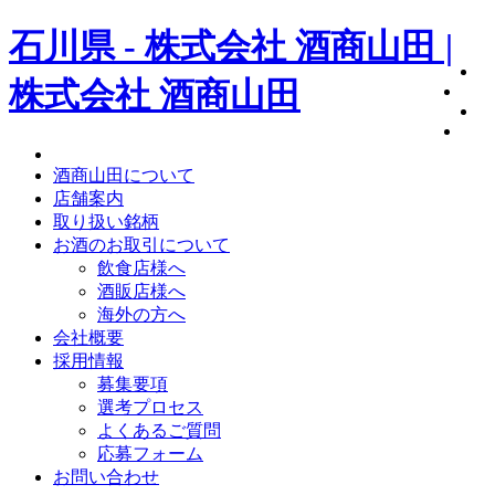
石川県 - 株式会社 酒商山田 |
株式会社 酒商山田
酒商山田について
店舗案内
取り扱い銘柄
お酒のお取引について
飲食店様へ
酒販店様へ
海外の方へ
会社概要
採用情報
募集要項
選考プロセス
よくあるご質問
応募フォーム
お問い合わせ