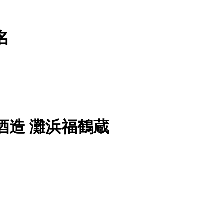
名
酒造 灘浜福鶴蔵