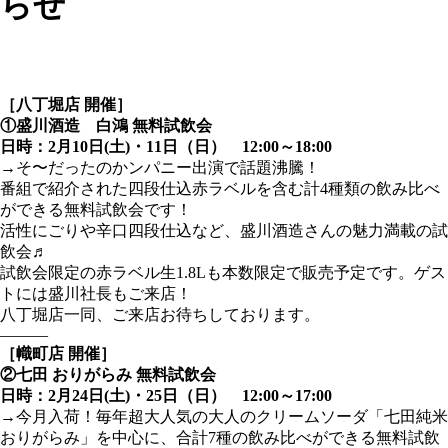
らせ
［八丁堀店 開催］
①盛川酒造 白鴻 無料試飲会
日時：2月10日(土)・11日（日） 12:00～18:00
→
そ〜だったのかンパニー出演で話題沸騰！
番組で紹介された四段仕込赤ラベルを含む計4種類の飲み比べ
ができる無料試飲会です！
活性にごりや辛口四段仕込など、盛川酒造さんの魅力満載の試
飲会♬
試飲会限定の赤ラベル生1.8Lも本数限定で販売予定です。ゲス
トには盛川社長もご来店！
八丁堀店一同、ご来店お待ちしております。
―――
［幟町店 開催］
②七田 おりがらみ 無料試飲会
日時：2月24日(土)・25日（日） 12:00～17:00
→今月入荷！毎年超大人気の大人のクリームソーダ「七田純米
おりがらみ」を中心に、合計7種の飲み比べができる無料試飲