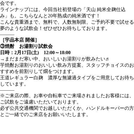
会です。
ラインナップには、今回当社初登場の「天山 純米全麹仕込
み」も。こちらなんと20年熟成の純米酒です！
こんな貴重酒まで、無料で、人数無制限、ご予約不要で試せる
夢のような試飲会！ぜひぜひお待ちしております。
―――
［宇品本店 開催］
③焼酎 お湯割り試飲会
日時：2月17日(土) 12:00～18:00
→まだまだ寒い中、おいしいお湯割りが飲みたい♬
芋焼酎お湯割りのおいしい飲み方提案、スタッフチョイスのお
すすめを前割りして燗をつけます。
王道レギュラー白麹 濃厚な無濾過タイプをご用意してお待ち
しています。
―――
※ご来店の際、お車や自転車でご来場されましたお客様には、
ご試飲をご遠慮いただいております。
必ず公共交通機関でお越しいただくか、ハンドルキーパーの方
とご一緒でのご来店をお願いいたします。