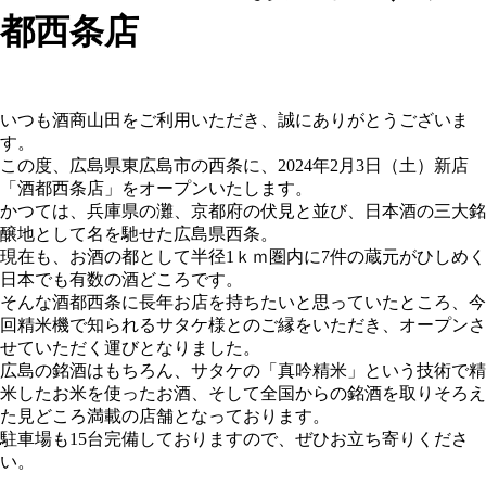
都西条店
いつも酒商山田をご利用いただき、誠にありがとうございま
す。
この度、広島県東広島市の西条に、2024年2月3日（土）新店
「酒都西条店」をオープンいたします。
かつては、兵庫県の灘、京都府の伏見と並び、
日本酒の三大銘
醸地として名を馳せた広島県西条。
現在も、
お酒の都として半径1ｋｍ圏内に7件の蔵元がひしめく
日本でも有
数の酒どころです。
そんな酒都西条に長年お店を持ちたいと思っていたところ、
今
回精米機で知られるサタケ様とのご縁をいただき、オープンさ
せていただく運びとなりました。
広島の銘酒はもちろん、サタケの「真吟精米」
という技術で精
米したお米を使ったお酒、
そして全国からの銘酒を取りそろえ
た見どころ満載の店舗となって
おります。
駐車場も15台完備しておりますので、ぜひお立ち寄りくださ
い。