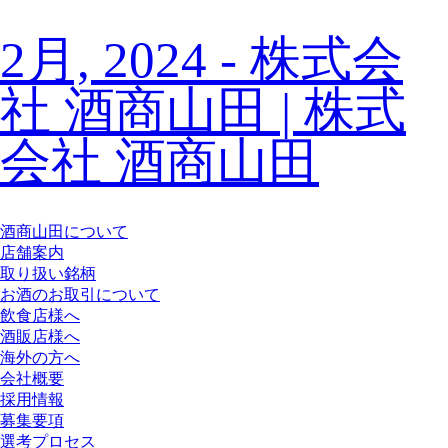
2月, 2024 - 株式会
社 酒商山田 | 株式
会社 酒商山田
酒商山田について
店舗案内
取り扱い銘柄
お酒のお取引について
飲食店様へ
酒販店様へ
海外の方へ
会社概要
採用情報
募集要項
選考プロセス